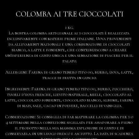
COLOMBA AI TRE CIOCCOLATI
1 kg.

La nostra colomba artigianale ai 3 cioccolati è realizzata 
esclusivamente con materie prime italiane. Uova provenienti 
da allevamenti nazionali e una combinazione di cioccolati 
bianco, a latte e fondente, che contribuiscono a creare 
un'esperienza di gusto unica e una sensazione di piacere per il 
palato.

Allergeni: Farina di grano tenero tipo 00, burro, uova, latte, 
tracce di frutta in guscio.

Ingredienti: Farina di grano tenero tipo 00, burro, zucchero, 
tuorli d'uova fresche, lievito naturale, miele, cioccolato al 
latte, cioccolato fondente, cioccolato bianco, albume, farina 
di mais, sale, cacao in polvere, baccelli di vaniglia.

Conservazione: Si consiglia di far maturare la colomba per 3 o 
4 settimane nella confezione sigillata per assaporare a pieno 
il prodotto nella sua massima esplosione di gusto e di 
conservarla in un luogo fresco e asciutto. La data di scadenza 
è indicata sulla confezione.