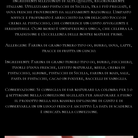
ingredienti selezionati di alta qualità, rigorosamente 
italiani. Utilizziamo pistacchi di Sicilia, tra i più pregiati, e 
uova fresche provenienti da allevamenti nazionali. L'impasto 
soffice e profumato è arricchito da un delicato tocco di 
crema al pistacchio, che conferisce un gusto avvolgente e 
irresistibile. Ogni morso è un'esperienza unica, che celebra la 
tradizione e l'eccellenza delle nostre materie prime.

Allergeni: Farina di grano tenero tipo 00, burro, uova, latte, 
tracce di frutta in guscio.

Ingredienti: Farina di grano tenero tipo 00, burro, zucchero, 
tuorli d'uova fresche, lievito naturale, miele, crema di 
pistacchio, albume, pistacchi di Sicilia, farina di mais, sale, 
pasta di pistacchi, cacao in polvere, baccelli di vaniglia.

Conservazione: Si consiglia di far maturare la colomba per 3 o 
4 settimane nella confezione sigillata per assaporare a pieno 
il prodotto nella sua massima esplosione di gusto e di 
conservarla in un luogo fresco e asciutto. La data di scadenza 
è indicata nella confezione.