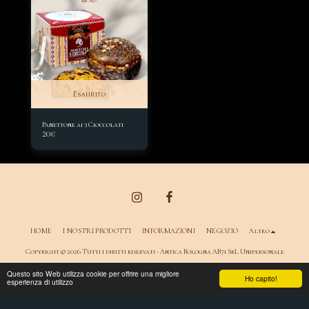
Esaurito
Panettone ai 3 Cioccolati
20
€
HOME
I NOSTRI PRODOTTI
INFORMAZIONI
NEGOZIO
Altro
Copyright © 2026 Tutti i diritti riservati -
Antica Bologna AB71 SrL Unipersonale
Condizioni
|
Privacy e Cookie Policy
|
Accessibilità
Questo sito Web utilizza cookie per offrire una migliore
Ho capito!
esperienza di utilizzo