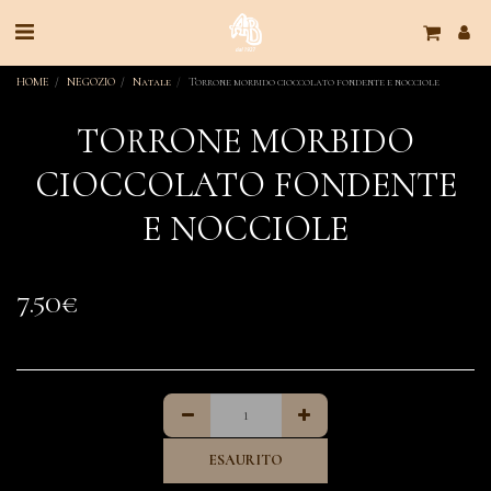
HOME
NEGOZIO
Natale
Torrone morbido cioccolato fondente e nocciole
TORRONE MORBIDO
CIOCCOLATO FONDENTE
E NOCCIOLE
7.50
€
ESAURITO