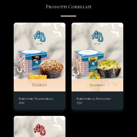
Prodotti Correlati
Esaurito
Esaurito
Panettone Tradizionale
Panettone al Pistacchio
20
€
32
€